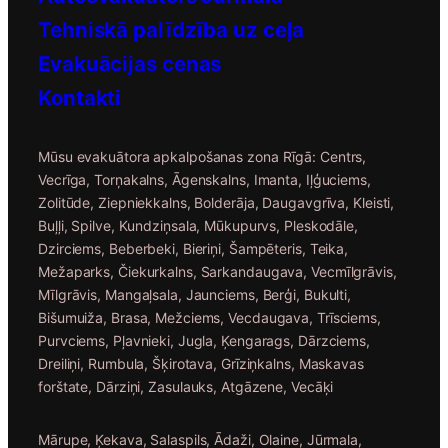
Tehniskā palīdzība uz ceļa
Evakuācijas c
enas
Kontakti
Mūsu evakuātora apkalpošanas zona Rīgā: Centrs,
Vecrīga, Torņakalns, Āgenskalns, Imanta, Iļģuciems,
Zolitūde, Ziepniekkalns, Bolderāja, Daugavgrīva, Kleisti,
Buļļi, Spilve, Kundziņsala, Mūkupurvs, Pleskodāle,
Dzirciems, Beberbeki, Bieriņi, Šampēteris, Teika,
Mežaparks, Čiekurkalns, Sarkandaugava, Vecmīlgrāvis,
Mīlgrāvis, Mangaļsala, Jaunciems, Berģi, Bukulti,
Bišumuiža, Brasa, Mežciems, Vecdaugava, Trīsciems,
Purvciems, Pļavnieki, Jugla, Ķengarags, Dārzciems,
Dreiliņi, Rumbula, Šķirotava, Grīziņkalns, Maskavas
forštate, Dārziņi, Zasulauks, Atgāzene, Vecāķi
Mārupe, Ķekava, Salaspils, Ādaži, Olaine, Jūrmala,