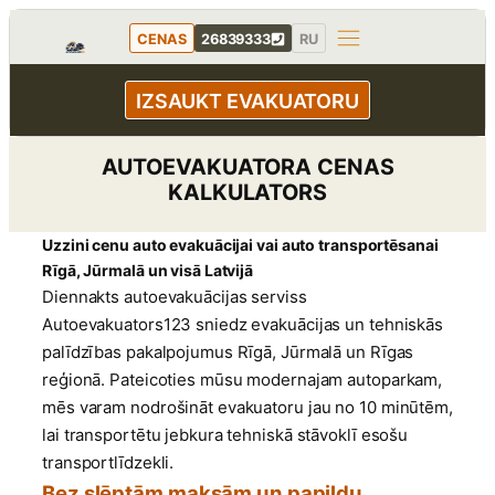
Pāriet
CENAS
26839333
RU
uz
saturu
IZSAUKT EVAKUATORU
AUTOEVAKUATORA CENAS
KALKULATORS
Uzzini cenu auto evakuācijai vai auto transportēsanai
Rīgā, Jūrmalā un visā Latvijā
Diennakts autoevakuācijas serviss
Autoevakuators123 sniedz evakuācijas un tehniskās
palīdzības pakalpojumus Rīgā, Jūrmalā un Rīgas
reģionā. Pateicoties mūsu modernajam autoparkam,
mēs varam nodrošināt evakuatoru jau no 10 minūtēm,
lai transportētu jebkura tehniskā stāvoklī esošu
transportlīdzekli.
Bez slēptām maksām un papildu