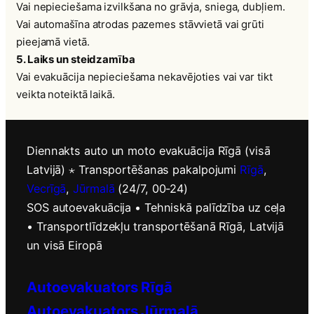
Vai nepieciešama izvilkšana no grāvja, sniega, dubļiem.
Vai automašīna atrodas pazemes stāvvietā vai grūti
pieejamā vietā.
5. Laiks un steidzamība
Vai evakuācija nepieciešama nekavējoties vai var tikt
veikta noteiktā laikā.
Diennakts auto un moto evakuācija Rīgā (visā
Latvijā) ⋆ Transportēšanas pakalpojumi
Rīgā
,
Vecrīgā
,
Jūrmalā
(24/7, 00-24)
SOS autoevakuācija • Tehniskā palīdzība uz ceļa
• Transportlīdzekļu transportēšanā Rīgā, Latvijā
un visā Eiropā
Autoevakuators Rīgā
Autoevakuators Jūrmalā