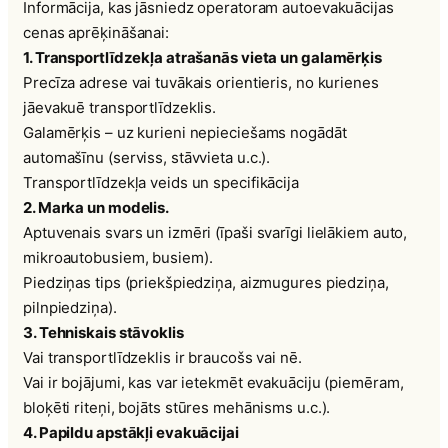
Informācija, kas jāsniedz operatoram autoevakuācijas
cenas aprēķināšanai:
1. Transportlīdzekļa atrašanās vieta un galamērķis
Precīza adrese vai tuvākais orientieris, no kurienes
jāevakuē transportlīdzeklis.
Galamērķis – uz kurieni nepieciešams nogādāt
automašīnu (serviss, stāvvieta u.c.).
Transportlīdzekļa veids un specifikācija
2. Marka un modelis.
Aptuvenais svars un izmēri (īpaši svarīgi lielākiem auto,
mikroautobusiem, busiem).
Piedziņas tips (priekšpiedziņa, aizmugures piedziņa,
pilnpiedziņa).
3. Tehniskais stāvoklis
Vai transportlīdzeklis ir braucošs vai nē.
Vai ir bojājumi, kas var ietekmēt evakuāciju (piemēram,
bloķēti riteņi, bojāts stūres mehānisms u.c.).
4. Papildu apstākļi evakuācijai