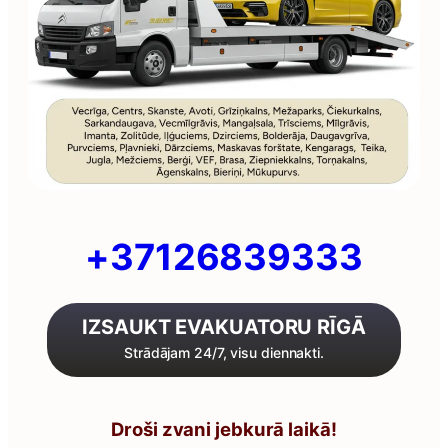
+37126839333
IZSAUKT EVAKUATORU RĪGĀ
Strādājam 24/7, visu diennakti.
Droši zvani jebkurā laikā!