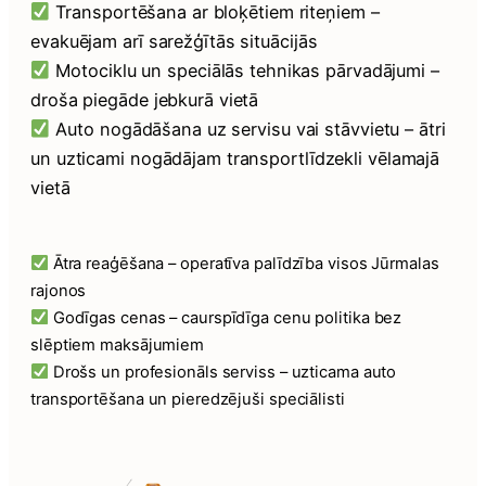
Transportēšana ar bloķētiem riteņiem –
evakuējam arī sarežģītās situācijās
Motociklu un speciālās tehnikas pārvadājumi –
droša piegāde jebkurā vietā
Auto nogādāšana uz servisu vai stāvvietu – ātri
un uzticami nogādājam transportlīdzekli vēlamajā
vietā
Ātra reaģēšana – operatīva palīdzība visos Jūrmalas
rajonos
Godīgas cenas – caurspīdīga cenu politika bez
slēptiem maksājumiem
Drošs un profesionāls serviss – uzticama auto
transportēšana un pieredzējuši speciālisti