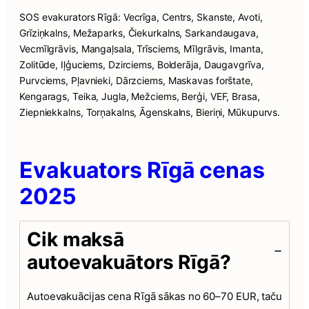
SOS evakurators Rīgā: Vecrīga, Centrs, Skanste, Avoti,
Grīziņkalns, Mežaparks, Čiekurkalns, Sarkandaugava,
Vecmīlgrāvis, Mangaļsala, Trīsciems, Mīlgrāvis, Imanta,
Zolitūde, Iļģuciems, Dzirciems, Bolderāja, Daugavgrīva,
Purvciems, Pļavnieki, Dārzciems, Maskavas forštate,
Kengarags, Teika, Jugla, Mežciems, Berģi, VEF, Brasa,
Ziepniekkalns, Torņakalns, Āgenskalns, Bieriņi, Mūkupurvs.
Evakuators Rīgā cenas
2025
Cik maksā
autoevakuātors Rīgā?
Autoevakuācijas cena Rīgā sākas no 60–70 EUR, taču