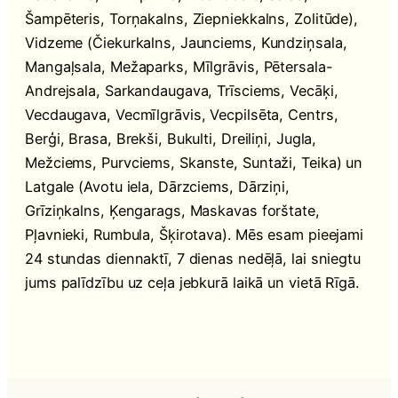
Šampēteris, Torņakalns, Ziepniekkalns, Zolitūde),
Vidzeme (Čiekurkalns, Jaunciems, Kundziņsala,
Mangaļsala, Mežaparks, Mīlgrāvis, Pētersala-
Andrejsala, Sarkandaugava, Trīsciems, Vecāķi,
Vecdaugava, Vecmīlgrāvis, Vecpilsēta, Centrs,
Berģi, Brasa, Brekši, Bukulti, Dreiliņi, Jugla,
Mežciems, Purvciems, Skanste, Suntaži, Teika) un
Latgale (Avotu iela, Dārzciems, Dārziņi,
Grīziņkalns, Ķengarags, Maskavas forštate,
Pļavnieki, Rumbula, Šķirotava). Mēs esam pieejami
24 stundas diennaktī, 7 dienas nedēļā, lai sniegtu
jums palīdzību uz ceļa jebkurā laikā un vietā Rīgā.