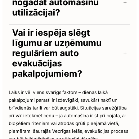
nogādāt automašīnu
utilizācijai?
Vai ir iespēja slēgt
līgumu ar uzņēmumu
regulāriem auto
evakuācijas
pakalpojumiem?
Laiks ir vēl viens svarīgs faktors – dienas laikā
pakalpojumi parasti ir izdevīgāki, savukārt naktī un
brīvdienās tarifi var būt augstāki. Situācijas sarežģītība
arī var ietekmēt cenu – ja automašīna ir stipri bojāta, ar
bloķētiem riteņiem vai atrodas grūti pieejamā vietā,
piemēram, šaurajās Vecrīgas ielās, evakuācijas process
var būt laikietilpīgāks un attiecīgi dārgāks.