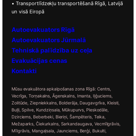
• Transportlīdzekļu transportēšanā Rīgā, Latvijā
un visā Eiropā
Autoevakuators Rīgā
Autoevakuators Jūrmalā
Tehniskā palīdzība uz ceļa
Evakuācijas c
enas
Kontakti
Mūsu evakuātora apkalpošanas zona Rīgā: Centrs,
Vecrīga, Torņakalns, Āgenskalns, Imanta, Iļģuciems,
Zolitūde, Ziepniekkalns, Bolderāja, Daugavgrīva, Kleisti,
Buļļi, Spilve, Kundziņsala, Mūkupurvs, Pleskodāle,
Dzirciems, Beberbeki, Bieriņi, Šampēteris, Teika,
Mežaparks, Čiekurkalns, Sarkandaugava, Vecmīlgrāvis,
Mīlgrāvis, Mangaļsala, Jaunciems, Berģi, Bukulti,