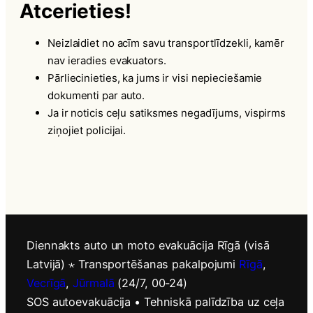
Atcerieties!
Neizlaidiet no acīm savu transportlīdzekli, kamēr
nav ieradies evakuators.
Pārliecinieties, ka jums ir visi nepieciešamie
dokumenti par auto.
Ja ir noticis ceļu satiksmes negadījums, vispirms
ziņojiet policijai.
Diennakts auto un moto evakuācija Rīgā (visā
Latvijā) ⋆ Transportēšanas pakalpojumi
Rīgā
,
Vecrīgā
,
Jūrmalā
(24/7, 00-24)
SOS autoevakuācija • Tehniskā palīdzība uz ceļa