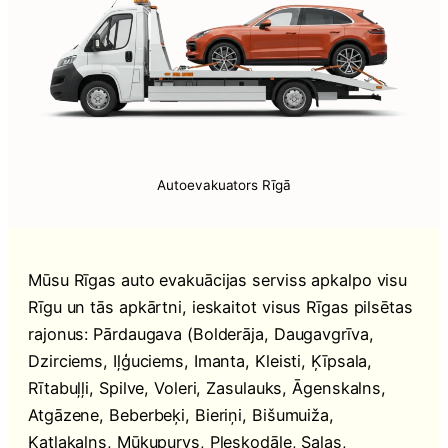
Autoevakuators Rīgā
Mūsu Rīgas auto evakuācijas serviss apkalpo visu
Rīgu un tās apkārtni, ieskaitot visus Rīgas pilsētas
rajonus: Pārdaugava (Bolderāja, Daugavgrīva,
Dzirciems, Iļģuciems, Imanta, Kleisti, Ķīpsala,
Rītabuļļi, Spilve, Voleri, Zasulauks, Āgenskalns,
Atgāzene, Beberbeķi, Bieriņi, Bišumuiža,
Katlakalns, Mūkupurvs, Pleskodāle, Salas,