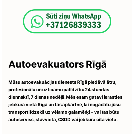
Autoevakuators Rīgā
Mūsu autoevakuācijas dienests Rīgā piedāvā ātru,
profesionālu un uzticamu palīdzību 24 stundas
diennaktī, 7 dienas nedēļā. Mēs esam gatavi ierasties
jebkurā vietā Rīgā un tās apkārtnē, lai nogādātu jūsu
transportlīdzekli uz vēlamo galamērķi – vai tas būtu
autoserviss, stāvvieta, CSDD vai jebkura cita vieta.