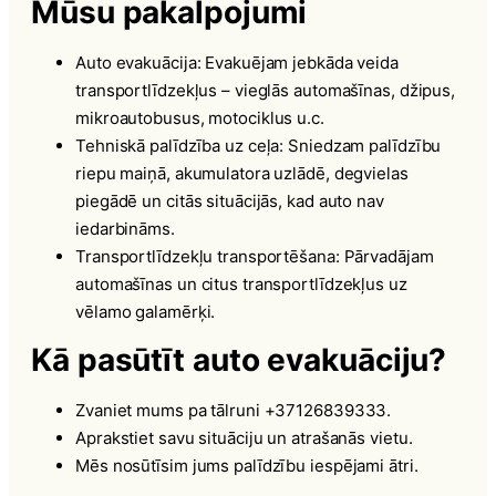
Mūsu pakalpojumi
Auto evakuācija: Evakuējam jebkāda veida
transportlīdzekļus – vieglās automašīnas, džipus,
mikroautobusus, motociklus u.c.
Tehniskā palīdzība uz ceļa: Sniedzam palīdzību
riepu maiņā, akumulatora uzlādē, degvielas
piegādē un citās situācijās, kad auto nav
iedarbināms.
Transportlīdzekļu transportēšana: Pārvadājam
automašīnas un citus transportlīdzekļus uz
vēlamo galamērķi.
Kā pasūtīt auto evakuāciju?
Zvaniet mums pa tālruni +37126839333.
Aprakstiet savu situāciju un atrašanās vietu.
Mēs nosūtīsim jums palīdzību iespējami ātri.