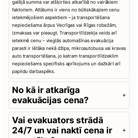
galējā summa var atšķirties atkarībā no vairākiem
faktoriem. Attālums ir viens no būtiskākajiem cenu
ietekmējošiem aspektiem – ja transportēšana
nepieciešama ārpus Vecrīgas vai Rīgas robežām,
izmaksas var pieaugt. Transportlīdzekļa veids arī
ietekmē cenu – vieglās automašīnas evakuācija
parasti ir lētāka nekā džipa, mikroautobusa vai kravas
auto transportēšana, jo katram transportlīdzeklim
nepieciešams specifisks aprīkojums un dažkārt arī
papildu darbaspēks.
No kā ir atkarīga
evakuācijas cena?
Vai evakuators strādā
24/7 un vai naktī cena ir