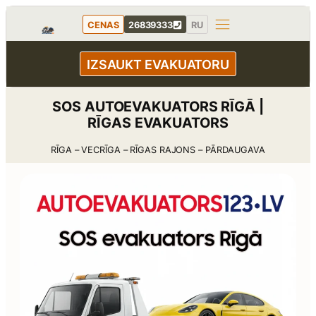
Pāriet
CENAS
26839333
RU
uz
saturu
IZSAUKT EVAKUATORU
SOS AUTOEVAKUATORS RĪGĀ |
RĪGAS EVAKUATORS
RĪGA – VECRĪGA – RĪGAS RAJONS – PĀRDAUGAVA