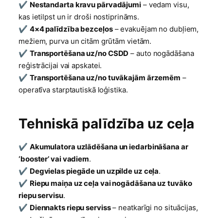
✔
Nestandarta kravu pārvadājumi
– vedam visu,
kas ietilpst un ir droši nostiprināms.
✔
4×4 palīdzība bezceļos
– evakuējam no dubļiem,
mežiem, purva un citām grūtām vietām.
✔
Transportēšana uz/no CSDD
– auto nogādāšana
reģistrācijai vai apskatei.
✔
Transportēšana uz/no tuvākajām ārzemēm
–
operatīva starptautiskā loģistika.
Tehniskā palīdzība uz ceļa
✔
Akumulatora uzlādēšana un iedarbināšana ar
‘booster’ vai vadiem
.
✔
Degvielas piegāde un uzpilde uz ceļa
.
✔
Riepu maiņa uz ceļa vai nogādāšana uz tuvāko
riepu servisu
.
✔
Diennakts riepu serviss
– neatkarīgi no situācijas,