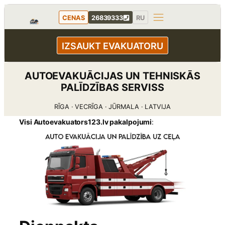
Pāriet
CENAS
26839333
RU
uz
saturu
IZSAUKT EVAKUATORU
AUTOEVAKUĀCIJAS UN TEHNISKĀS
PALĪDZĪBAS SERVISS
RĪGA · VECRĪGA · JŪRMALA · LATVIJA
Visi Autoevakuators123.lv pakalpojumi
: