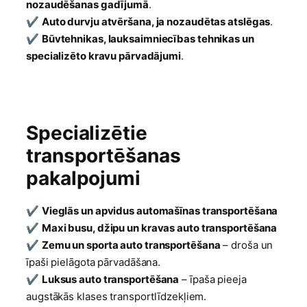
nozaudēšanas gadījumā
.
✔
Auto durvju atvēršana, ja nozaudētas atslēgas
.
✔
Būvtehnikas, lauksaimniecības tehnikas un
specializēto kravu pārvadājumi
.
Specializētie
transportēšanas
pakalpojumi
✔
Vieglās un apvidus automašīnas transportēšana
✔
Maxi busu, džipu un kravas auto transportēšana
✔
Zemu un sporta auto transportēšana
– droša un
īpaši pielāgota pārvadāšana.
✔
Luksus auto transportēšana
– īpaša pieeja
augstākās klases transportlīdzekļiem.