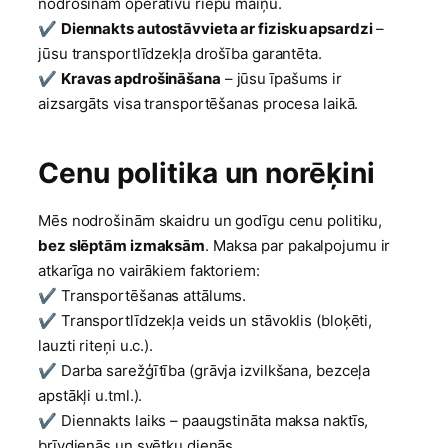
nodrošinām operatīvu riepu maiņu.
✔
Diennakts autostāvvieta ar fizisku apsardzi
–
jūsu transportlīdzekļa drošība garantēta.
✔
Kravas apdrošināšana
– jūsu īpašums ir
aizsargāts visa transportēšanas procesa laikā.
Cenu politika un norēķini
Mēs nodrošinām skaidru un godīgu cenu politiku,
bez slēptām izmaksām
. Maksa par pakalpojumu ir
atkarīga no vairākiem faktoriem:
✔ Transportēšanas attālums.
✔ Transportlīdzekļa veids un stāvoklis (bloķēti,
lauzti riteņi u.c.).
✔ Darba sarežģītība (grāvja izvilkšana, bezceļa
apstākļi u.tml.).
✔ Diennakts laiks – paaugstināta maksa naktīs,
brīvdienās un svētku dienās.