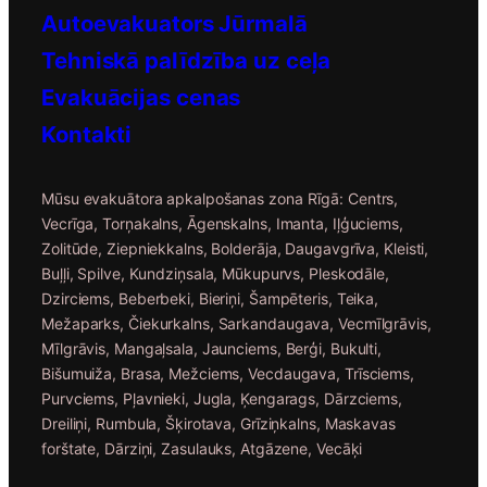
Autoevakuators Jūrmalā
Tehniskā palīdzība uz ceļa
Evakuācijas c
enas
Kontakti
Mūsu evakuātora apkalpošanas zona Rīgā: Centrs,
Vecrīga, Torņakalns, Āgenskalns, Imanta, Iļģuciems,
Zolitūde, Ziepniekkalns, Bolderāja, Daugavgrīva, Kleisti,
Buļļi, Spilve, Kundziņsala, Mūkupurvs, Pleskodāle,
Dzirciems, Beberbeki, Bieriņi, Šampēteris, Teika,
Mežaparks, Čiekurkalns, Sarkandaugava, Vecmīlgrāvis,
Mīlgrāvis, Mangaļsala, Jaunciems, Berģi, Bukulti,
Bišumuiža, Brasa, Mežciems, Vecdaugava, Trīsciems,
Purvciems, Pļavnieki, Jugla, Ķengarags, Dārzciems,
Dreiliņi, Rumbula, Šķirotava, Grīziņkalns, Maskavas
forštate, Dārziņi, Zasulauks, Atgāzene, Vecāķi