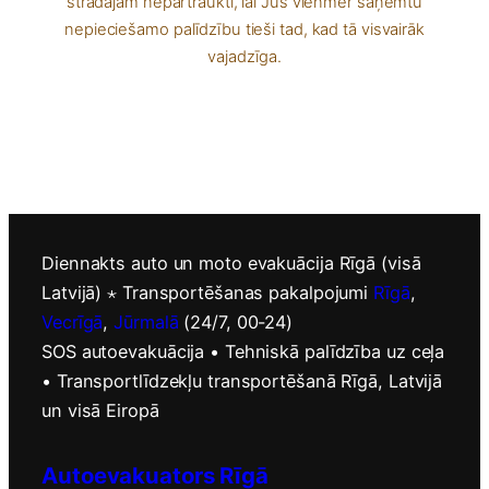
strādājam nepārtraukti, lai Jūs vienmēr saņemtu
nepieciešamo palīdzību tieši tad, kad tā visvairāk
vajadzīga.
Diennakts auto un moto evakuācija Rīgā (visā
Latvijā) ⋆ Transportēšanas pakalpojumi
Rīgā
,
Vecrīgā
,
Jūrmalā
(24/7, 00-24)
SOS autoevakuācija • Tehniskā palīdzība uz ceļa
• Transportlīdzekļu transportēšanā Rīgā, Latvijā
un visā Eiropā
Autoevakuators Rīgā