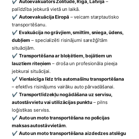
✔
Autoevakuators Zolitūdē, Rīgā, Latvijā
–
palīdzība jebkurā vietā un laikā.
✔
Autoevakuācija Eiropā
– veicam starptautisko
transportēšanu.
✔
Evakuācija no grāvjiem, smiltīm, sniega, ūdens,
dubļiem
– specializēti risinājumi sarežģītām
situācijām.
✔
Transportēšana ar bloķētiem, bojātiem un
lauztiem riteņiem
– droša un profesionāla pieeja
jebkurai situācijai.
✔
Vienlaicīga līdz trīs automašīnu transportēšana
– efektīvs risinājums vairāku auto pārvadāšanai.
✔
Transportlīdzekļu nogādāšana uz servisu,
autostāvvietu vai utilizācijas punktu
– pilns
loģistikas serviss.
✔
Auto un moto transportēšana no policijas
maksas autostāvvietām
.
✔
Auto un moto transportēšana aizdedzes atslēgu