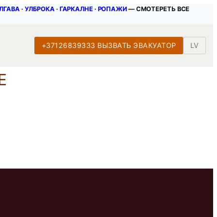
ЛГАВА
∙
УЛБРОКА
∙
ГАРКАЛНЕ
∙
РОПАЖИ
— СМОТЕРЕТЬ ВСЕ
+37126839333 ВЫЗВАТЬ ЭВАКУАТОР
LV
Е