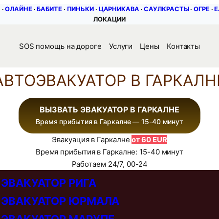
С
∙
ОЛАЙНЕ
∙
БАБИТЕ
∙
ПИНЬКИ
∙
ЦАРНИКАВА
∙
САУЛКРАСТЫ
∙
ОГРЕ
∙
Е
ЛОКАЦИИ
SOS помощь на дороге
Услуги
Цены
Контакты
АВТОЭВАКУАТОР В ГАРКАЛН
ВЫЗВАТЬ ЭВАКУАТОР В ГАРКАЛНЕ
Время прибытия в Гаркалне — 15-40 минут
Эвакуация в Гаркалне
от 60 EUR
Время прибытия в Гаркалне: 15-40 минут
Работаем 24/7, 00-24
ЭВАКУАТОР РИГА
ЭВАКУАТОР ЮРМАЛА