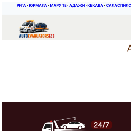
Перейти
РИГА
∙
ЮРМАЛА
∙
МАРУПЕ
∙
АДАЖИ
∙
КЕКАВА
∙
САЛАСПИЛ
к
содержимому