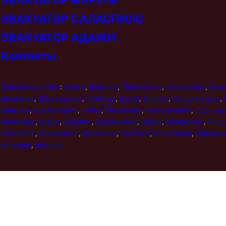
ЭВАКУАТОР МАРУПЕ
ЭВАКУАТОР САЛАСПИЛС
ЭВАКУАТОР АДАЖИ
Контакты
Эвакуатор в
Риге
:
Центр
,
Вецрига
,
Торнякалнс
,
Агенскалнс
,
Има
Болдерая
,
Даугавгрива
,
Клейсты
,
Булли
,
Спилве
,
Кундзиньсала
,
Биерини
,
Шампетерис
,
Тейка
,
Межапарк
,
Чиекуркалнс
,
Сарканд
Яунциемс
,
Берги
,
Букулты
,
Бишумуйжа
,
Браса
,
Межциемс
,
Вецд
Кенгарагс
,
Дарзциемс
,
Дрейлини
,
Румбула
,
Шкиротава
,
Гризинь
Атгазене
,
Вецаки