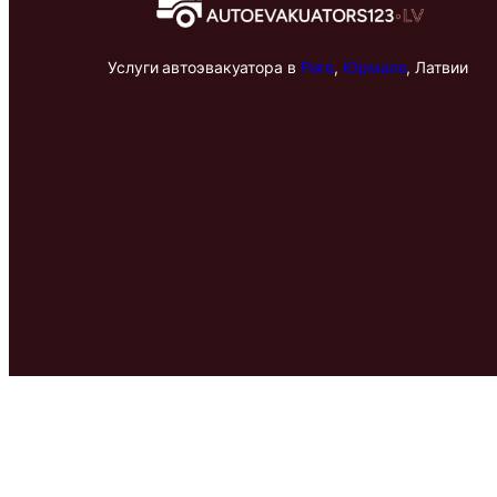
Услуги автоэвакуатора в
Риге
,
Юрмале
, Латвии