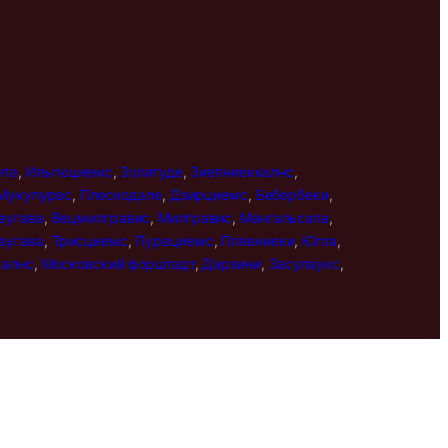
нта
,
Ильгюциемс
,
Золитуде
,
Зиепниеккалнс
,
Мукупурвс
,
Плескодале
,
Дзирциемс
,
Бебербеки
,
аугава
,
Вецмилгравис
,
Милгравис
,
Мангальсала
,
аугава
,
Трисциемс
,
Пурвциемс
,
Плявниеки
,
Югла
,
калнс
,
Московский форштадт
,
Дарзини
,
Засулаукс
,