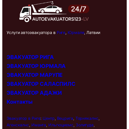
Услуги автоэвакуатора в
Риге
,
Юрмале
, Латвии
ЭВАКУАТОР РИГА
ЭВАКУАТОР ЮРМАЛА
ЭВАКУАТОР МАРУПЕ
ЭВАКУАТОР САЛАСПИЛС
ЭВАКУАТОР АДАЖИ
Контакты
Эвакуатор в
Риге
:
Центр
,
Вецрига
,
Торнякалнс
,
Агенскалнс
,
Иманта
,
Ильгюциемс
,
Золитуде
,