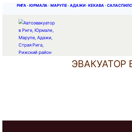
Перейти
РИГА
∙
ЮРМАЛА
∙
МАРУПЕ
∙
АДАЖИ
∙
КЕКАВА
∙
САЛАСПИЛ
к
содержимому
ЭВАКУАТОР 