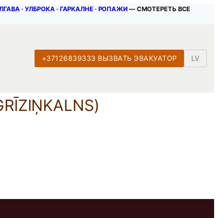
ЛГАВА
∙
УЛБРОКА
∙
ГАРКАЛНЕ
∙
РОПАЖИ
— СМОТЕРЕТЬ ВСЕ
+37126839333 ВЫЗВАТЬ ЭВАКУАТОР
LV
RĪZIŅKALNS)