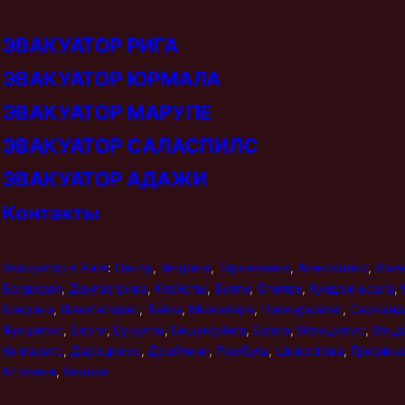
ЭВАКУАТОР РИГА
ЭВАКУАТОР ЮРМАЛА
ЭВАКУАТОР МАРУПЕ
ЭВАКУАТОР САЛАСПИЛС
ЭВАКУАТОР АДАЖИ
Контакты
Эвакуатор в
Риге
:
Центр
,
Вецрига
,
Торнякалнс
,
Агенскалнс
,
Има
Болдерая
,
Даугавгрива
,
Клейсты
,
Булли
,
Спилве
,
Кундзиньсала
,
Биерини
,
Шампетерис
,
Тейка
,
Межапарк
,
Чиекуркалнс
,
Сарканд
Яунциемс
,
Берги
,
Букулты
,
Бишумуйжа
,
Браса
,
Межциемс
,
Вецд
Кенгарагс
,
Дарзциемс
,
Дрейлини
,
Румбула
,
Шкиротава
,
Гризинь
Атгазене
,
Вецаки