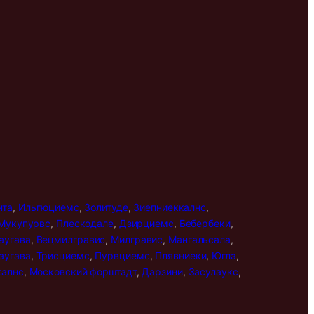
нта
,
Ильгюциемс
,
Золитуде
,
Зиепниеккалнс
,
Мукупурвс
,
Плескодале
,
Дзирциемс
,
Бебербеки
,
аугава
,
Вецмилгравис
,
Милгравис
,
Мангальсала
,
аугава
,
Трисциемс
,
Пурвциемс
,
Плявниеки
,
Югла
,
калнс
,
Московский форштадт
,
Дарзини
,
Засулаукс
,