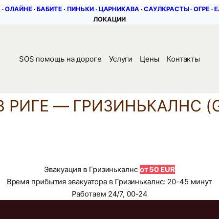
С
∙
ОЛАЙНЕ
∙
БАБИТЕ
∙
ПИНЬКИ
∙
ЦАРНИКАВА
∙
САУЛКРАСТЫ
∙
ОГРЕ
∙
Е
ЛОКАЦИИ
SOS помощь на дороге
Услуги
Цены
Контакты
В РИГЕ — ГРИЗИНЬКАЛНС (G
Эвакуация в Гризинькалнс
от 50 EUR
Время прибытия эвакуатора в Гризинькалнс: 20-45 минут
Работаем 24/7, 00-24