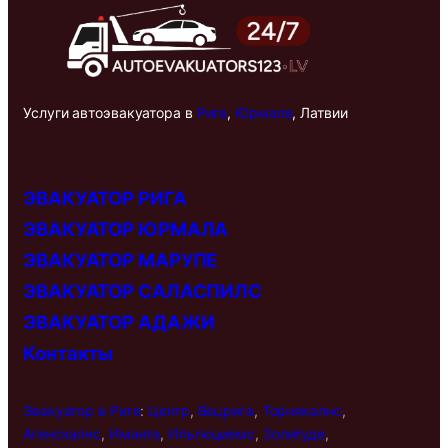
Услуги автоэвакуатора в
Риге
,
Юрмале
, Латвии
ЭВАКУАТОР РИГА
ЭВАКУАТОР ЮРМАЛА
ЭВАКУАТОР МАРУПЕ
ЭВАКУАТОР САЛАСПИЛС
ЭВАКУАТОР АДАЖИ
Контакты
Эвакуатор в
Риге
:
Центр
,
Вецрига
,
Торнякалнс
,
Агенскалнс
,
Иманта
,
Ильгюциемс
,
Золитуде
,